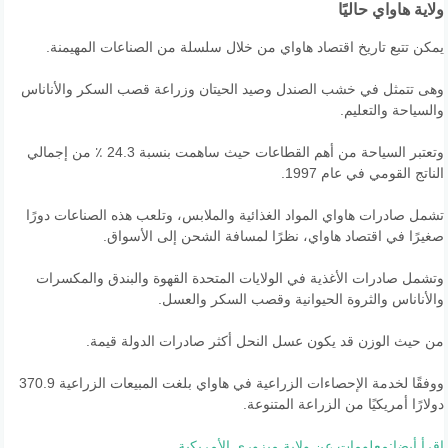
ولاية هاواي حاليًا
يمكن تتبع تاريخ اقتصاد هاواي من خلال سلسلة من الصناعات المهيمنة.
وهى تتمثل في خشب الصندل وصيد الحيتان وزراعة قصب السكر والأناناس
والسياحة والتعليم.
وتعتبر السياحة من أهم القطاعات حيث ساهمت بنسبة 24.3 ٪ من إجمالي
الناتج القومي في عام 1997.
تشمل صادرات هاواي المواد الغذائية والملابس، وتلعب هذه الصناعات دورًا
صغيرًا في اقتصاد هاواي، نظرًا لمسافة الشحن إلى الأسواق.
وتشمل صادرات الأغذية في الولايات المتحدة القهوة والبندق والمكسرات
والأناناس والثروة الحيوانية وقصب السكر والعسل.
من حيث الوزن قد يكون عسل النحل أكثر صادرات الدولة قيمة.
ووفقًا لخدمة الإحصاءات الزراعية في هاواي بلغت المبيعات الزراعية 370.9
دولارًا أمريكيًا
من الزراعة المتنوعة.
إقرأ أيضا:
معلومات عن ولاية ميزوري الأمريكية