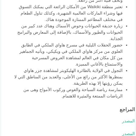
وتحف فنية أكثر من رائعة.
تعتبر منطقة Waikiki من الأمكان الرائعة التي يمكنك التسوق
فيها وشراء الماركات العالمية الشهيرة، وكذلك تناول الطعام
في مختلف المطاعم الممتازة الموجودة هناك.
زيارة حديقة الحيوانات وحوض الأسماك وهناك عدد كبير من
الحيوانات والطيور والأسماك، بالإضافة إلى المعارض والبرامج
الجذابة.
حضور الحفلات الليلية في مسرح هاواي الملكي في الطابق
العلوي من مركز هاواي الملكي في ويكيكي، ويأتيه الجماهير
من كل مكان في العالم لمشاهدة العروض المسرحية
والاستمتاع بالأغاني المميزة.
التجول في الولاية بالطائرة الهليكوبتر لمشاهدة جزر هاواي
بمنظرها الأكثر من رائع من الأعلى، والعديد من المناطق التي لا
يمكن رؤيتها إلا بهذه الطريقة.
ممارسة رياضة السباحة والغوص وركوب الأمواج وهى من
الرياضات الممتعة والمثيرة للاهتمام.
المراجع
المصدر
المصدر