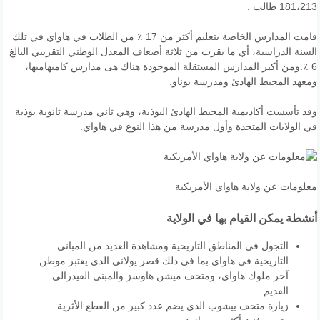
181،213 طالب .
قامت المدارس الخاصة بتعليم أكثر من 17 ٪ من الطلاب في هاواي في تلك
السنة الدراسية، أي ما يقرب من ثلاثة أضعاف المعدل الوطني التقريبي البالغ
6 ٪.ومن أكبر المدارس المستقلة الموجودة هناك هى مدارس كاميهاميها،
ومعهد المحيط الهادئ ومدرسة بوناو.
وقد تأسست أكاديمية المحيط الهادئ البوذية، وهي ثاني مدرسة ثانوية بوذية
في الولايات المتحدة وأول مدرسة من هذا النوع في هاواي.
معلومات عن ولاية هاواي الأمريكية
أنشطة يمكن القيام بها في الولاية
التجول في المناطق التاريخية ومشاهدة العديد من المباني
التاريخية في هاواي بما في ذلك قصر يولاني الذي يعتبر موطن
آخر ملوك هاواي، ومتحف ميشن هاوسز والمبنى الفيدرالي
القديم.
زيارة متحف بيشوب الذي يضم عدد كبير من القطع الأثرية