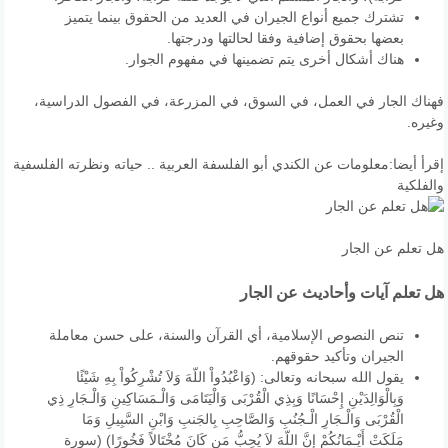
تشترك جميع أنواع الجيران في العديد من الحقوق بينما يتميز
بعضها بحقوق إضافية وفقا لحالتها ودرجتها.
هناك أشكال أخرى يتم تضمينها في مفهوم الجوار.
فهناك الجار في العمل، في السوق، في المزرعة، في الفصول الدراسية،
وغيره.
إقرأ أيضا:
معلومات عن الكندي أبو الفلسفة العربية .. حياته ونظرته الفلسفية
والفلكية
هل تعلم عن الجار
هل تعلم آيات وأحاديث عن الجار
تنص النصوص الإسلامية، أي القرآن والسنة، على حسن معاملة
الجيران وتأكيد حقوقهم.
يقول الله سبحانه وتعالى: (وَاعْبُدُواْ اللّهَ وَلاَ تُشْرِكُواْ بِهِ شَيْئًا
وَبِالْوَالِدَيْنِ إِحْسَانًا وَبِذِي الْقُرْبَى وَالْيَتَامَى وَالْـمَسَاكِينِ وَالْـجَارِ ذِي
الْقُرْبَى وَالْـجَارِ الْـجُنُبِ وَالصَّاحِبِ بِالجَنبِ وَابْنِ السَّبِيلِ وَمَا
مَلَكَتْ أَيْـمَانُكُمْ إِنَّ اللّهَ لاَ يُحِبُّ مَن كَانَ مُخْتَالاً فَخُورًا) (سورة