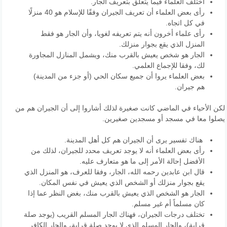
اختلف العلماء فيما يتعلق بتعريف الجار.
رأى بعض العلماء أن تعريف الجيران وفقًا للإسلام هو 40 منزلًا
في كل اتجاه.
رأى علماء أخرون أنه يتم تعريفه لغويا، وأن الجار هو فقط
المنزل الذي يقع بجوار منزلك.
الجار هو شخص يعيش بالقرب منك، ويشمل المنازل المجاورة
لك، وفقا للإجماع العلمي.
بعض العلماء يروا أن جميع سكان الحي (أو جزء من المدينة)
هم جيران.
لكن الأحياء في الماضي كانت صغيرة لذلك أشاروا إلى أن الجيران هم من
يصلوا معا في مسجد أو مسجدين صغيرين.
هناك تفسير يرى أن الجيران هم كل أهل المدينة.
رأى بعض العلماء أنه لا يوجد تعريف محدد للجيران، لذلك من
الأفضل إحالة الأمر إلى ما هو متعارف عليه.
قال ابن عابدين رحمه الله، الجار، وفقا للعرف، هو المنزل الذي
يقع بجوار منزلك أو الشخص الذي يعيش في نفس المكان.
الجار هو الشخص الذي يعيش بالقرب منك، بغض النظر عما إذا
كان مسلماً أم غير مسلم.
تختلف درجات الجيران، فهناك الجار المسلم القريب (يوجد صلة
قرابة)، والجار المسلم الذي لا يوجد صلة قرابة، والجار الكافر.