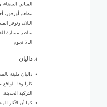
المباني البيضاء، 
مطعم أورفوز، أح
البلاد، وتوفر ال
مناظر ممتازة للخ
الـ 5 نجوم.
داليان
داليان مليئة بال
كازانوفا الواقع 
التركية الحديثة.
كما أن الآثار ال