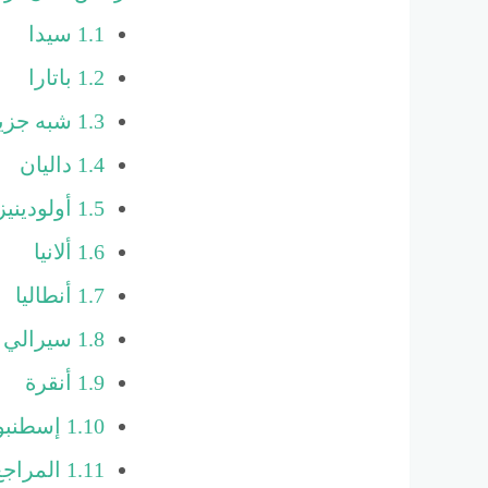
1.1
سيدا
1.2
باتارا
1.3
شبه جزير
1.4
داليان
1.5
أولودينيز
1.6
ألانيا
1.7
أنطاليا
1.8
سيرالي
1.9
أنقرة
1.10
إسطنبو
1.11
المراجع