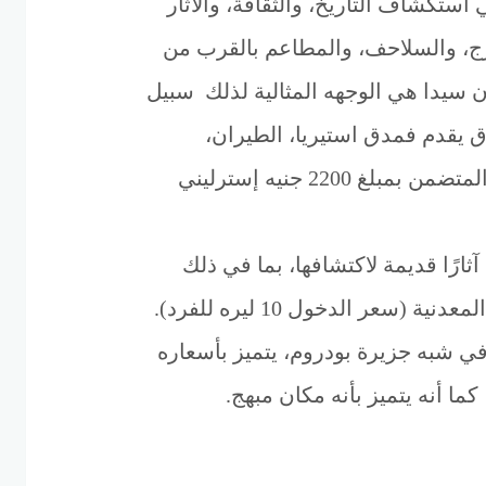
استكشاف التاريخ، والثقافة، والآثار
رج، والسلاحف، والمطاعم بالقرب من
 سيدا هي الوجهه المثالية لذلك سبيل
 يقدم فمدق استيريا، الطيران،
والإقامة، والنقل المتضمن بمبلغ 2200 جنيه إسترليني
ارًا قديمة لاكتشافها، بما في ذلك
نية (سعر الدخول 10 ليره للفرد).
ي شبه جزيرة بودروم، يتميز بأسعاره
كما أنه يتميز بأنه مكان مبهج.