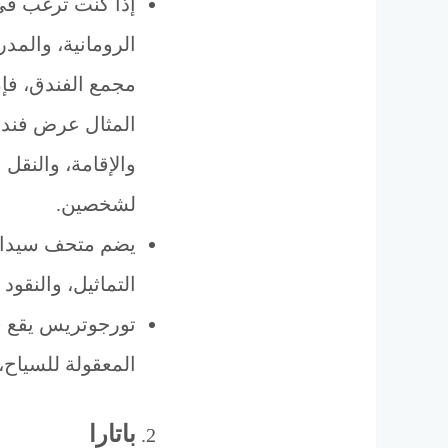
إذا كنت ترغب في 
الرومانية، والمد
مجمع الفندق، فإن
المثال عرض فندق
لشخصين.
يضم متحف سيدا آث
التماثيل، والنقود المعد
تورجوتريس يقع ف
المعقولة للسياح، 
باتارا