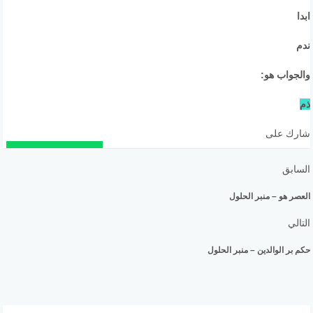
ابدا
ندم
والجواب هو:
ذم
شارك على
السابق
العصر هو – منبر الحلول
التالي
حكم بر الوالدين – منبر الحلول