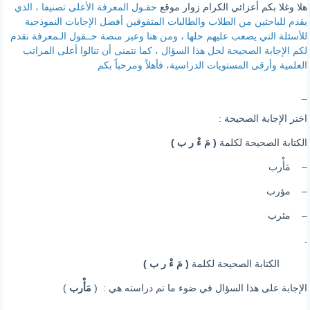
هلا وغلا بكم أعزائي الكرام زوار موقع
حقـول المعرفة الأعلى تصنيفا ، الذي
يقدم للباحثين من الطلاب والطالبات المتفوقين أفضل الإجابات النموذجية
للأسئلة التي يصعب عليهم حلها ، ومن هنا وعبر منصة حــقول الـمعرفة نقدم
لكم الإجابة الصحيحة لحل هذا السؤال ، كما نتمنى أن تنالوا أعلى المراتب
العلمية وأرقى المستويات الدراسية، فأهلاً ومرحباً بكم
_
اختر الإجابة الصحيحة :
الكتابة الصحيحة لكلمة
( مَ ءْ ر ب )
– مَأْرب
– مؤرب
– مئرب
.
الكتابة الصحيحة لكلمة
( مَ ءْ ر ب )
الإجابة على هذا السؤال في ضوء ما تم دراسته هي : (
مَأْرب
)