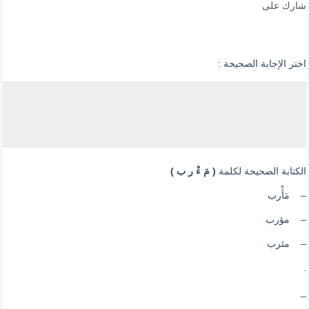
شارك على
اختر الإجابة الصحيحة :
الكتابة الصحيحة لكلمة
( مَ ءْ ر ب )
– مَأْرب
– مؤرب
– مئرب
.
_